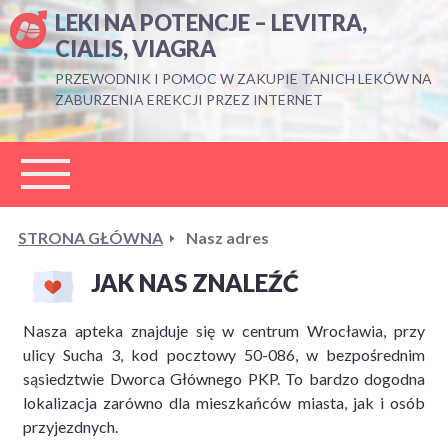
LEKI NA POTENCJE – LEVITRA,
CIALIS, VIAGRA
PRZEWODNIK I POMOC W ZAKUPIE TANICH LEKÓW NA
ZABURZENIA EREKCJI PRZEZ INTERNET
STRONA GŁÓWNA
Nasz adres
JAK NAS ZNALEŹĆ
Nasza apteka znajduje się w centrum Wrocławia, przy
ulicy Sucha 3, kod pocztowy 50-086, w bezpośrednim
sąsiedztwie Dworca Głównego PKP. To bardzo dogodna
lokalizacja zarówno dla mieszkańców miasta, jak i osób
przyjezdnych.