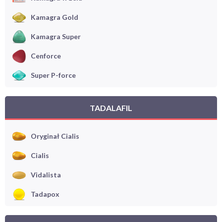
Kamagra Gold
Kamagra Super
Cenforce
Super P-force
TADALAFIL
Oryginał Cialis
Cialis
Vidalista
Tadapox