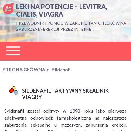
LEKI NA POTENCJE – LEVITRA,
CIALIS, VIAGRA
PRZEWODNIK I POMOC W ZAKUPIE TANICH LEKÓW NA
ZABURZENIA EREKCJI PRZEZ INTERNET
STRONA GŁÓWNA
Sildenafil
SILDENAFIL - AKTYWNY SKŁADNIK
VIAGRY
Syldenafil został odkryty w 1998 roku jako pierwsza
adekwatna odpowiedź farmakologiczna na najczęstsze
zaburzenia seksualne u mężczyzn, zaburzenia erekcji.