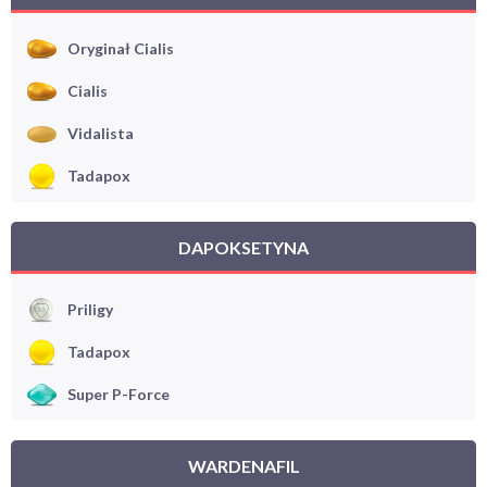
Oryginał Cialis
Cialis
Vidalista
Tadapox
DAPOKSETYNA
Priligy
Tadapox
Super P-Force
WARDENAFIL