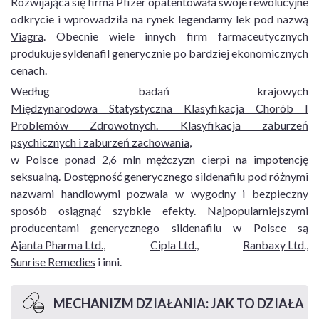
Rozwijająca się firma Pfizer opatentowała swoje rewolucyjne
odkrycie i wprowadziła na rynek legendarny lek pod nazwą
Viagra
. Obecnie wiele innych firm farmaceutycznych
produkuje syldenafil generycznie po bardziej ekonomicznych
cenach.
Według badań krajowych
Międzynarodowa Statystyczna Klasyfikacja Chorób I
Problemów Zdrowotnych. Klasyfikacja zaburzeń
psychicznych i zaburzeń zachowania,
w Polsce ponad 2,6 mln mężczyzn cierpi na impotencję
seksualną. Dostępność
generycznego sildenafilu
pod różnymi
nazwami handlowymi pozwala w wygodny i bezpieczny
sposób osiągnąć szybkie efekty. Najpopularniejszymi
producentami generycznego sildenafilu w Polsce są
Ajanta Pharma Ltd.,
Cipla Ltd.,
Ranbaxy Ltd.,
Sunrise Remedies
i inni.
MECHANIZM DZIAŁANIA: JAK TO DZIAŁA