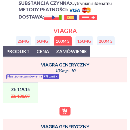
SUBSTANCJA CZYNNA:
Cytrynian sildenafilu
METODY PŁATNOŚCI:
DOSTAWA:
VIAGRA
25MG
50MG
100MG
150MG
200MG
PRODUKT
CENA
ZAMÓWIENIE
VIAGRA GENERYCZNY
100mg
ˣ
10
Następne zamówienia
7% zniżki
ZŁ 119.15
ZŁ 131.07
VIAGRA GENERYCZNY