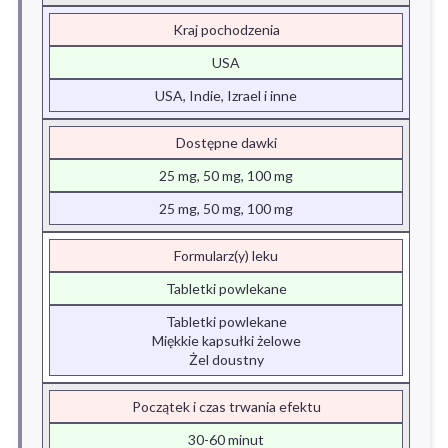
Kraj pochodzenia
USA
USA, Indie, Izrael i inne
Dostępne dawki
25 mg, 50 mg, 100 mg
25 mg, 50 mg, 100 mg
Formularz(y) leku
Tabletki powlekane
Tabletki powlekane
Miękkie kapsułki żelowe
Żel doustny
Początek i czas trwania efektu
30-60 minut