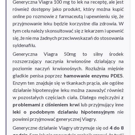
Generyczna Viagra 100 mg to lek na receptę, ale jest
również dostępny jako produkt, który można kupić
online po rozmowie z farmaceutą i upewnieniu się, że
przyjmowanie leku będzie korzystne dla zdrowia. W
tym celu należy skonsultować się z lekarzem i upewnić
się, że nie ma żadnych przeciwwskazań do stosowania
syldenafilu.
Generyczna Viagra 50mg to silny środek
rozszerzający naczynia krwionośne działający na
poziomie naczyń krwionośnych. Rozluźnia mięśnie
gładkie penisa poprzez
hamowanie enzymu PDE5
.
Enzym ten znajduje się w tkankach prącia, ale ogólne
działanie hipotensyjne leku można zauważyć również
w pozostałych częściach ciała. Dlatego mężczyźni
z
problemami z ciśnieniem krwi
lub przyjmujący inne
leki o podobnym działaniu hipotensyjnym
nie
powinni przyjmować generycznej Viagry.
Generyczne działanie Viagry utrzymuje się od
4 do 8
godzin
. Sam lek nie spowoduje erekcji; sprawi, że twój