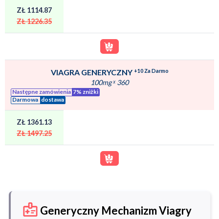
ZŁ 1114.87
ZŁ 1226.35
+10 Za Darmo
VIAGRA GENERYCZNY
100mg
ˣ
360
Następne zamówienia
7% zniżki
Darmowa
dostawa
ZŁ 1361.13
ZŁ 1497.25
Generyczny Mechanizm Viagry