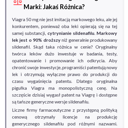
Marki: Jakaś Różnica?
Viagra 50 mg nie jest imitacją markowego leku, ale jej
konkurentem, ponieważ oba leki opierają się na tej
samej substancji,
cytrynianie sildenafilu
.
Markowy
lek jest o 90% droższy
niż generalnie produkowany
sildenafil. Skąd taka różnica w cenie? Oryginalny
twórca leków dużo inwestuje w badania, testy,
opatentowanie i promowanie ich odkrycia. Aby
chronić swoje inwestycje, programiści patentują nowy
lek i otrzymują wyłączne prawo do produkcji do
czasu wygaśnięcia patentu. Dlatego oryginalna
pigułka Viagra ma monopolistyczną cenę. Na
szczęście dzisiaj wygasł patent na Viagrę i dostępne
są tańsze generyczne wersje sildenafilu.
Liczne firmy farmaceutyczne z przystępną polityką
cenową otrzymały licencje na produkcję
generycznego sildenafilu pod różnymi nazwami.