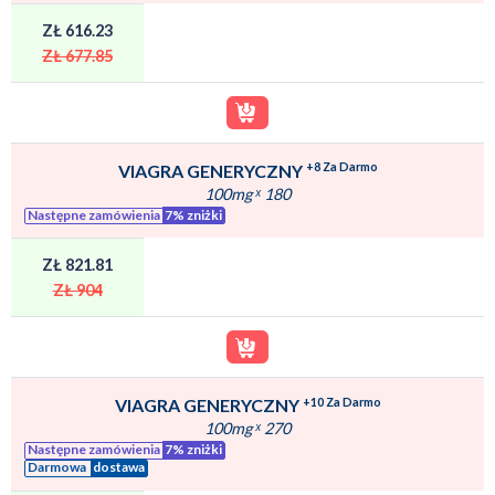
ZŁ 616.23
ZŁ 677.85
+8 Za Darmo
VIAGRA GENERYCZNY
100mg
ˣ
180
Następne zamówienia
7% zniżki
ZŁ 821.81
ZŁ 904
+10 Za Darmo
VIAGRA GENERYCZNY
100mg
ˣ
270
Następne zamówienia
7% zniżki
Darmowa
dostawa