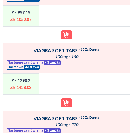
ZŁ 957.15
ZŁ 1052.87
+10 Za Darmo
VIAGRA SOFT TABS
100mg
ˣ
180
Następne zamówienia
7% zniżki
Darmowa
dostawa
ZŁ 1298.2
ZŁ 1428.03
+10 Za Darmo
VIAGRA SOFT TABS
100mg
ˣ
270
Następne zamówienia
7% zniżki