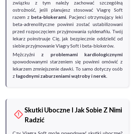
związku z tym należy zachować szczególną
ostrożność, jeśli planujesz stosować Viagrę Soft
razem z
beta-blokerami
. Pacjenci otrzymujący leki
beta-adrenolityczne powinni zostać ustabilizowani
przed rozpoczęciem przyjmowania syldenafilu. Twój
lekarz poinstruuje Cię, jak bezpiecznie oddzielić od
siebie przyjmowanie Viagry Soft i beta-blokerów.
Mężczyźni
z problemami kardiologicznymi
spowodowanymi starzeniem się powinni omówić z
lekarzem zmniejszenie dawki. To samo dotyczy osób
z
łagodnymi zaburzeniami wątroby i nerek
.
Skutki Uboczne I Jak Sobie Z Nimi
Radzić
Czy Viagra Soft może powodować skutki uboczne?