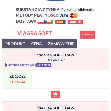
SUBSTANCJA CZYNNA:
Cytrynian sildenafilu
METODY PŁATNOŚCI:
DOSTAWA:
VIAGRA SOFT
100MG
PRODUKT
CENA
ZAMÓWIENIE
VIAGRA SOFT TABS
100mg
ˣ
10
Następne zamówienia
7% zniżki
ZŁ 152.22
ZŁ 167.44
VIAGRA SOFT TABS