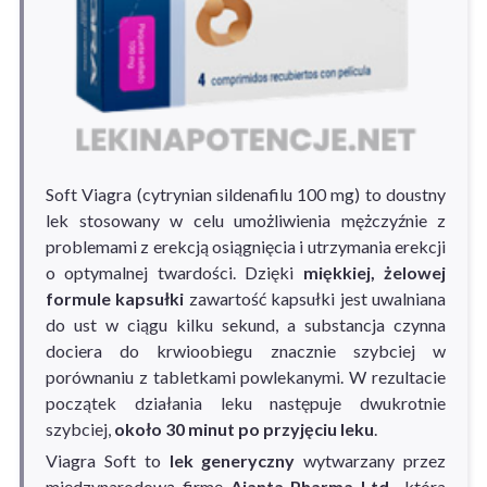
Soft Viagra (cytrynian sildenafilu 100 mg) to doustny
lek stosowany w celu umożliwienia mężczyźnie z
problemami z erekcją osiągnięcia i utrzymania erekcji
o optymalnej twardości. Dzięki
miękkiej, żelowej
formule kapsułki
zawartość kapsułki jest uwalniana
do ust w ciągu kilku sekund, a substancja czynna
dociera do krwioobiegu znacznie szybciej w
porównaniu z tabletkami powlekanymi. W rezultacie
początek działania leku następuje dwukrotnie
szybciej,
około 30 minut po przyjęciu leku
.
Viagra Soft to
lek generyczny
wytwarzany przez
międzynarodową firmę
Ajanta Pharma Ltd.
, która